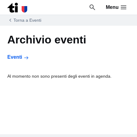
Menu
Vai al contenuto della pagina
Vai al piè di pagina
Torna a Eventi
Archivio eventi
Eventi
Al momento non sono presenti degli eventi in agenda.