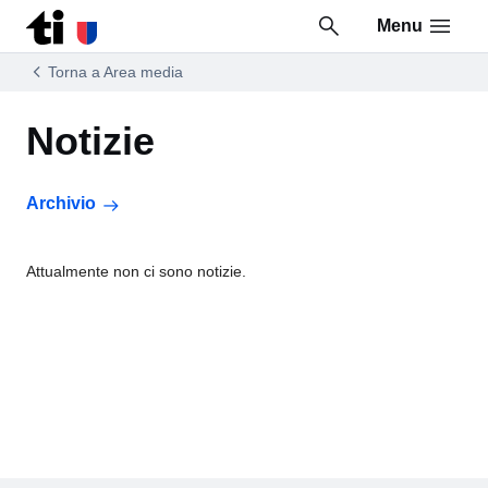
Menu
Vai al contenuto della pagina
Vai al piè di pagina
Torna a Area media
Notizie
Archivio
Attualmente non ci sono notizie.